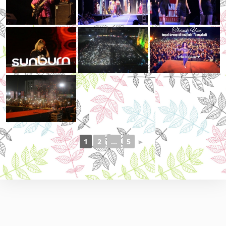
1
2
...
5
►